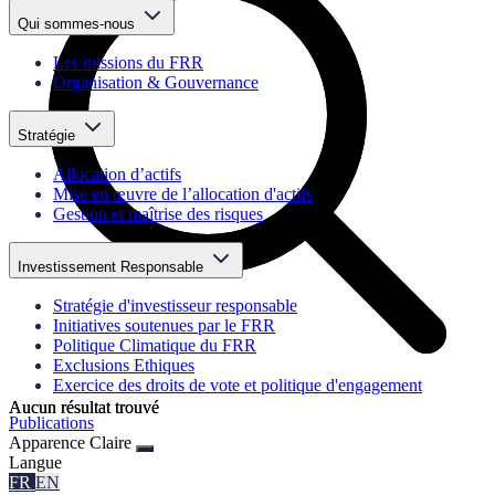
Qui sommes-nous
Les missions du FRR
Organisation & Gouvernance
Stratégie
Allocation d’actifs
Mise en œuvre de l’allocation d'actifs
Gestion et maîtrise des risques
Investissement Responsable
Stratégie d'investisseur responsable
Initiatives soutenues par le FRR
Politique Climatique du FRR
Exclusions Ethiques
Exercice des droits de vote et politique d'engagement
Aucun résultat trouvé
Aucun résultat trouvé
Publications
Apparence
Claire
Langue
FR
EN