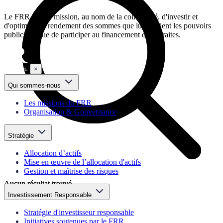
Le FRR a pour mission, au nom de la collectivité, d'investir et
d'optimiser le rendement des sommes que lui confient les pouvoirs
publics en vue de participer au financement des retraites.
×
Qui sommes-nous
Les missions du FRR
Organisation & Gouvernance
Stratégie
Allocation d’actifs
Mise en œuvre de l’allocation d'actifs
Gestion et maîtrise des risques
Aucun résultat trouvé
Aucun résultat trouvé
Investissement Responsable
Stratégie d'investisseur responsable
Initiatives soutenues par le FRR