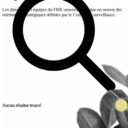
Les directions et équipes du FRR oeuvrent à la mise en oeuvre des
orientations stratégiques définies par le Conseil de surveillance.
Aucun résultat trouvé
Aucun résultat trouvé