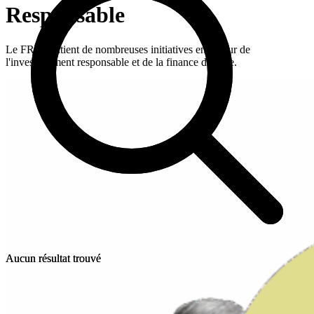
Responsable
Le FRR soutient de nombreuses initiatives en faveur de
l'investissement responsable et de la finance durable.
Aucun résultat trouvé
Aucun résultat trouvé