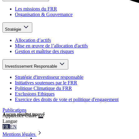
Les missions du FRR
Organisation & Gouvernance
Stratégie
Allocation d’actifs
Mise en œuvre de l’allocation d'actifs
Gestion et maîtrise des risques
Investissement Responsable
Stratégie d'investisseur responsable
Initiatives soutenues par le FRR
Politique Climatique du FRR
Exclusions Ethiques
Exercice des droits de vote et politique d'engagement
Publications
Aucun résultat trouvé
Aucun résultat trouvé
Apparence
Claire
Langue
FR
EN
Mentions légales