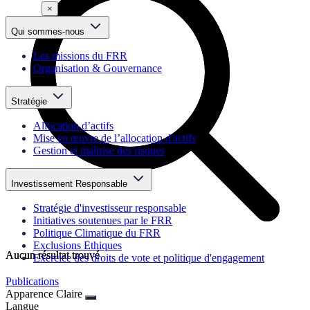
×
Qui sommes-nous
Les missions du FRR
Organisation & Gouvernance
Stratégie
Allocation d’actifs
Mise en œuvre de l’allocation d'actifs
Gestion et maîtrise des risques
Investissement Responsable
Stratégie d'investisseur responsable
Initiatives soutenues par le FRR
Politique Climatique du FRR
Exclusions Ethiques
Aucun résultat trouvé
Aucun résultat trouvé
Exercice des droits de vote et politique d'engagement
Publications
Apparence
Claire
Langue