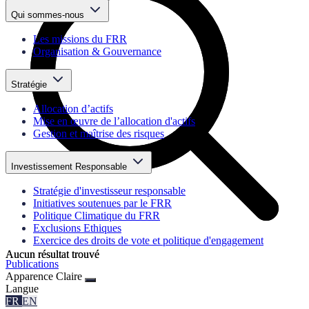
Qui sommes-nous
Les missions du FRR
Organisation & Gouvernance
Stratégie
Allocation d’actifs
Mise en œuvre de l’allocation d'actifs
Gestion et maîtrise des risques
Investissement Responsable
Stratégie d'investisseur responsable
Initiatives soutenues par le FRR
Politique Climatique du FRR
Exclusions Ethiques
Exercice des droits de vote et politique d'engagement
Aucun résultat trouvé
Aucun résultat trouvé
Publications
Apparence
Claire
Langue
FR
EN