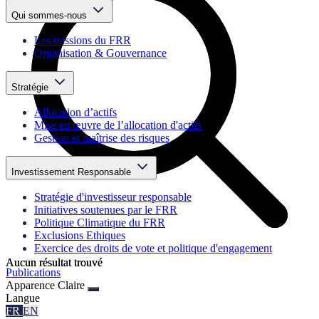
Qui sommes-nous
Les missions du FRR
Organisation & Gouvernance
Stratégie
Allocation d’actifs
Mise en œuvre de l’allocation d'actifs
Gestion et maîtrise des risques
Investissement Responsable
Stratégie d'investisseur responsable
Initiatives soutenues par le FRR
Politique Climatique du FRR
Exclusions Ethiques
Exercice des droits de vote et politique d'engagement
Aucun résultat trouvé
Aucun résultat trouvé
Publications
Apparence
Claire
Langue
FR
EN