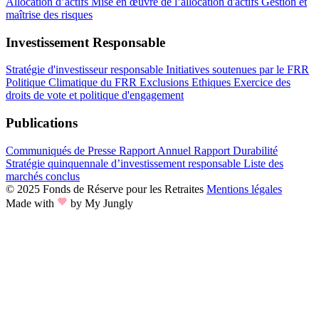
Allocation d’actifs
Mise en œuvre de l’allocation d'actifs
Gestion et
maîtrise des risques
Investissement Responsable
Stratégie d'investisseur responsable
Initiatives soutenues par le FRR
Politique Climatique du FRR
Exclusions Ethiques
Exercice des
droits de vote et politique d'engagement
Publications
Communiqués de Presse
Rapport Annuel
Rapport Durabilité
Stratégie quinquennale d’investissement responsable
Liste des
marchés conclus
© 2025 Fonds de Réserve pour les Retraites
Mentions légales
Made with
by My Jungly