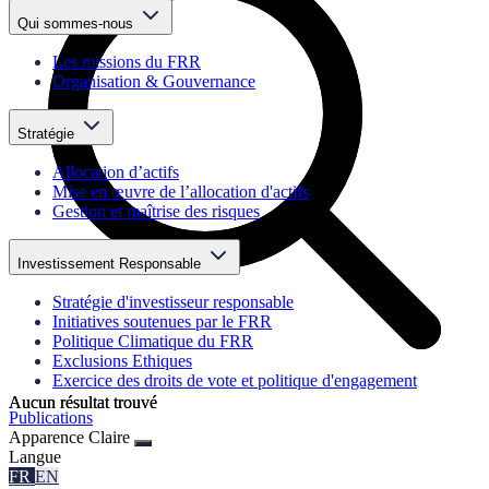
Qui sommes-nous
Les missions du FRR
Organisation & Gouvernance
Stratégie
Allocation d’actifs
Mise en œuvre de l’allocation d'actifs
Gestion et maîtrise des risques
Investissement Responsable
Stratégie d'investisseur responsable
Initiatives soutenues par le FRR
Politique Climatique du FRR
Exclusions Ethiques
Exercice des droits de vote et politique d'engagement
Aucun résultat trouvé
Aucun résultat trouvé
Publications
Apparence
Claire
Langue
FR
EN