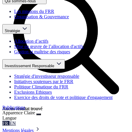
Qui sommes-nous
Les missions du FRR
Organisation & Gouvernance
Stratégie
Allocation d’actifs
Mise en œuvre de l’allocation d'actifs
Gestion et maîtrise des risques
Investissement Responsable
Stratégie d'investisseur responsable
Initiatives soutenues par le FRR
Politique Climatique du FRR
Exclusions Ethiques
Exercice des droits de vote et politique d'engagement
Publications
Aucun résultat trouvé
Aucun résultat trouvé
Apparence
Claire
Langue
FR
EN
Mentions légales