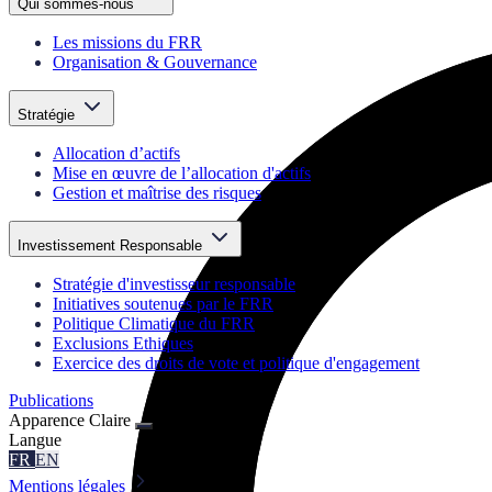
Qui sommes-nous
Les missions du FRR
Organisation & Gouvernance
Stratégie
Allocation d’actifs
Mise en œuvre de l’allocation d'actifs
Gestion et maîtrise des risques
Investissement Responsable
Stratégie d'investisseur responsable
Initiatives soutenues par le FRR
Politique Climatique du FRR
Exclusions Ethiques
Exercice des droits de vote et politique d'engagement
Publications
Apparence
Claire
Langue
FR
EN
Mentions légales