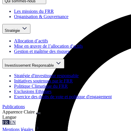
Qui sommes-nous
Les missions du FRR
Organisation & Gouvernance
Stratégie
Allocation d’actifs
Mise en œuvre de l’allocation d'actifs
Gestion et maîtrise des risques
Investissement Responsable
Stratégie d'investisseur responsable
Initiatives soutenues par le FRR
Politique Climatique du FRR
Exclusions Ethiques
Exercice des droits de vote et politique d'engagement
Publications
Apparence
Claire
Langue
FR
EN
Mentions légales