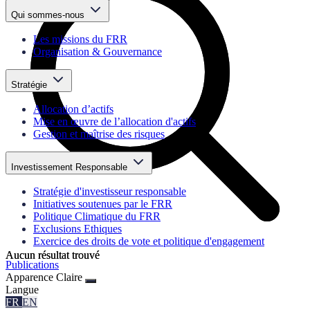
Qui sommes-nous
Les missions du FRR
Organisation & Gouvernance
Stratégie
Allocation d’actifs
Mise en œuvre de l’allocation d'actifs
Gestion et maîtrise des risques
Investissement Responsable
Stratégie d'investisseur responsable
Initiatives soutenues par le FRR
Politique Climatique du FRR
Exclusions Ethiques
Exercice des droits de vote et politique d'engagement
Aucun résultat trouvé
Aucun résultat trouvé
Publications
Apparence
Claire
Langue
FR
EN