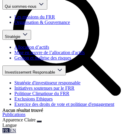
Qui sommes-nous
Les missions du FRR
Organisation & Gouvernance
Stratégie
Allocation d’actifs
Mise en œuvre de l’allocation d'actifs
Gestion et maîtrise des risques
Investissement Responsable
Stratégie d'investisseur responsable
Initiatives soutenues par le FRR
Politique Climatique du FRR
Exclusions Ethiques
Exercice des droits de vote et politique d'engagement
Aucun résultat trouvé
Aucun résultat trouvé
Publications
Apparence
Claire
Langue
FR
EN