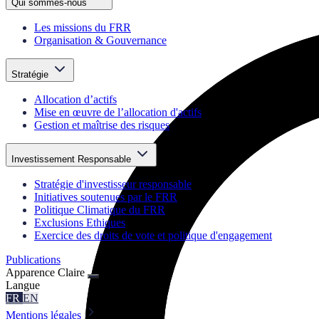
Qui sommes-nous
Les missions du FRR
Organisation & Gouvernance
Stratégie
Allocation d’actifs
Mise en œuvre de l’allocation d'actifs
Gestion et maîtrise des risques
Investissement Responsable
Stratégie d'investisseur responsable
Initiatives soutenues par le FRR
Politique Climatique du FRR
Exclusions Ethiques
Exercice des droits de vote et politique d'engagement
Publications
Apparence
Claire
Langue
FR
EN
Mentions légales