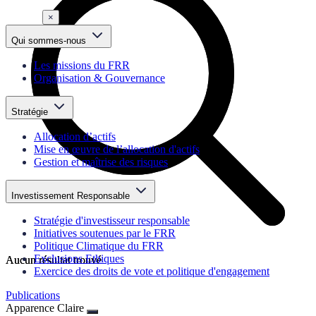
×
Qui sommes-nous
Les missions du FRR
Organisation & Gouvernance
Stratégie
Allocation d’actifs
Mise en œuvre de l’allocation d'actifs
Gestion et maîtrise des risques
Investissement Responsable
Stratégie d'investisseur responsable
Initiatives soutenues par le FRR
Politique Climatique du FRR
Exclusions Ethiques
Aucun résultat trouvé
Aucun résultat trouvé
Exercice des droits de vote et politique d'engagement
Publications
Apparence
Claire