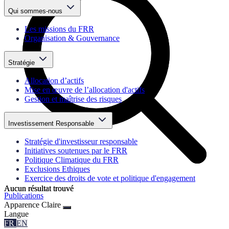
Qui sommes-nous
Les missions du FRR
Organisation & Gouvernance
Stratégie
Allocation d’actifs
Mise en œuvre de l’allocation d'actifs
Gestion et maîtrise des risques
Investissement Responsable
Stratégie d'investisseur responsable
Initiatives soutenues par le FRR
Politique Climatique du FRR
Exclusions Ethiques
Exercice des droits de vote et politique d'engagement
Aucun résultat trouvé
Aucun résultat trouvé
Publications
Apparence
Claire
Langue
FR
EN