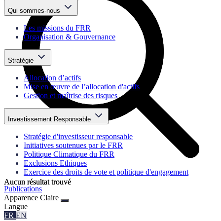
Qui sommes-nous
Les missions du FRR
Organisation & Gouvernance
Stratégie
Allocation d’actifs
Mise en œuvre de l’allocation d'actifs
Gestion et maîtrise des risques
Investissement Responsable
Stratégie d'investisseur responsable
Initiatives soutenues par le FRR
Politique Climatique du FRR
Exclusions Ethiques
Exercice des droits de vote et politique d'engagement
Aucun résultat trouvé
Aucun résultat trouvé
Publications
Apparence
Claire
Langue
FR
EN