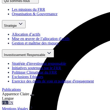
Qui sommes-nous
Les missions du FRR
Organisation & Gouvernance
Stratégie
Allocation d’actifs
Mise en œuvre de l’allocation d'actifs
Gestion et maîtrise des risques
Investissement Responsable
Stratégie d'investisseur responsable
Initiatives soutenues par le FRR
Politique Climatique du FRR
Exclusions Ethiques
Exercice des droits de vote et politique d'engagement
Publications
Apparence
Claire
Langue
FR
EN
Mentions légales