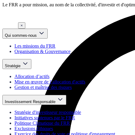
Le FRR a pour mission, au nom de la collectivité, d'investir et d'opti
×
Qui sommes-nous
Les missions du FRR
Organisation & Gouvernance
Stratégie
Allocation d’actifs
Mise en œuvre de l’allocation d'actifs
Gestion et maîtrise des risques
Investissement Responsable
Stratégie d'investisseur responsable
Initiatives soutenues par le FRR
Politique Climatique du FRR
Exclusions Ethiques
Exercice des droits de vote et politique d'engagement